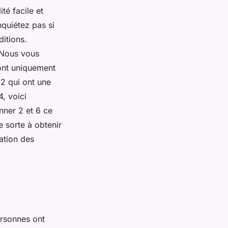
té facile et
nquiétez pas si
itions.
 Nous vous
sont uniquement
22 qui ont une
, voici
ner 2 et 6 ce
e sorte à obtenir
tation des
ersonnes ont