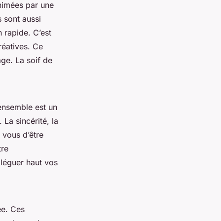
animées par une
s sont aussi
 rapide. C’est
créatives. Ce
ge. La soif de
 ensemble est un
La sincérité, la
r vous d’être
tre
lléguer haut vos
ée. Ces