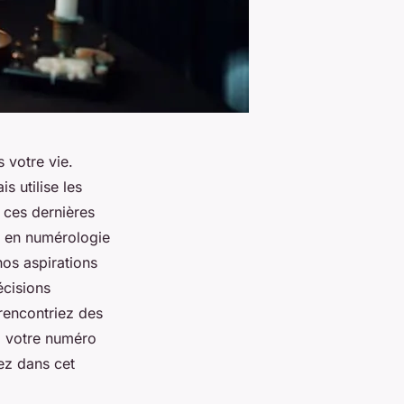
 votre vie.
s utilise les
 ces dernières
e en numérologie
nos aspirations
écisions
rencontriez des
, votre numéro
rez dans cet