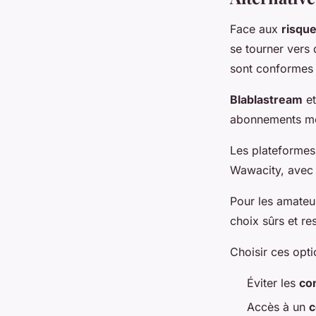
Face aux
risque
se tourner vers
sont conformes a
Blablastream
e
abonnements me
Les plateform
Wawacity, avec l
Pour les amateu
choix sûrs et re
Choisir ces opti
Éviter les
co
Accès à un
c