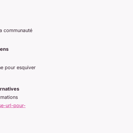
 la communauté
iens
e pour esquiver
ernatives
rmations
se-url-pour-