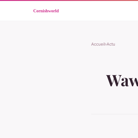
Accueil
›
Actu
Wawa