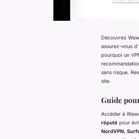
Découvrez Wawac
assurez-vous d'
pourquoi un VPN
recommandation
sans risque. Res
site.
Guide pour
Accéder à Wawa
réputé
pour évi
NordVPN
,
Surf