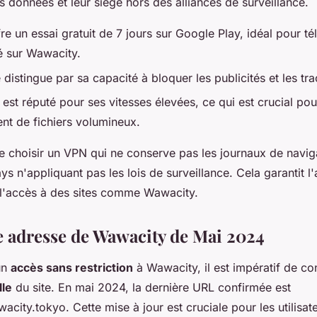
 données et leur siège hors des alliances de surveillance.
re un essai gratuit de 7 jours sur Google Play, idéal pour t
té sur Wawacity.
 distingue par sa capacité à bloquer les publicités et les tra
est réputé pour ses vitesses élevées, ce qui est crucial pou
nt de fichiers volumineux.
 de choisir un VPN qui ne conserve pas les journaux de naviga
s n'appliquant pas les lois de surveillance. Cela garantit l
e l'accès à des sites comme Wawacity.
e adresse de Wawacity de Mai 2024
un
accès sans restriction
à Wawacity, il est impératif de co
lle
du site. En mai 2024, la dernière URL confirmée est
city.tokyo. Cette mise à jour est cruciale pour les utilisat