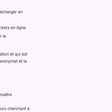
élécharger en
ckers en ligne.
r le
tion et qui est
'anonymat et la
nnaître
eurs cherchant à