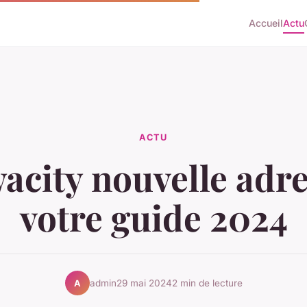
Accueil
Actu
ACTU
city nouvelle adre
votre guide 2024
admin
29 mai 2024
2 min de lecture
A