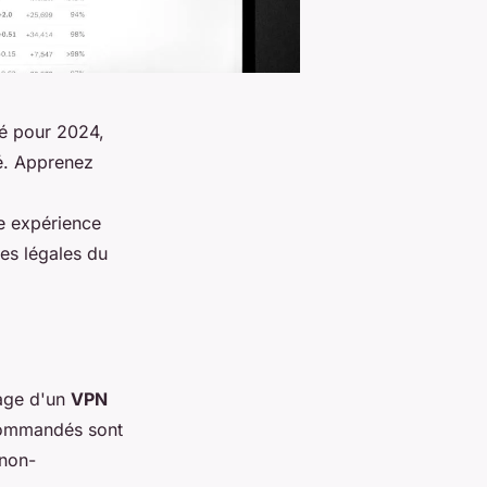
é pour 2024,
té. Apprenez
e expérience
ves légales du
age d'un
VPN
ecommandés sont
 non-