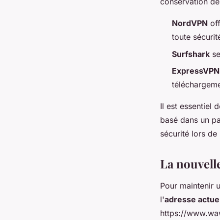
conservation des
NordVPN
off
toute sécuri
Surfshark
se
ExpressVPN
téléchargeme
Il est essentiel
basé dans un pay
sécurité lors d
La nouvell
Pour maintenir 
l'
adresse actue
https://www.wawa